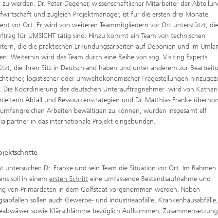
t zu werden. Dr. Peter Degener, wissenschaftlicher Mitarbeiter der Abteilu
ufwirtschaft und zugleich Projektmanager, ist für die ersten drei Monate
nt vor Ort. Er wird von weiteren Teammitgliedern vor Ort unterstützt, di
ftrag für UMSICHT tätig sind. Hinzu kommt ein Team von technischen
itern, die die praktischen Erkundungsarbeiten auf Deponien und im Umla
en. Weiterhin wird das Team durch eine Reihe von sog. Visiting Experts
ützt, die Ihren Sitz in Deutschland haben und unter anderem zur Bearbeit
echtlicher, logistischer oder umweltökonomischer Fragestellungen hinzuge
 Die Koordinierung der deutschen Unterauftragnehmer wird von Kathari
leiterin Abfall und Ressourcenstrategien und Dr. Matthias Franke übern
umfangreichen Arbeiten bewältigen zu können, wurden insgesamt elf
ialpartner in das internationale Projekt eingebunden.
ojektschritte
t untersuchen Dr. Franke und sein Team die Situation vor Ort. Im Rahmen
ns soll in einem
ersten Schritt
eine umfassende Bestandsaufnahme und
ng von Primärdaten in dem Golfstaat vorgenommen werden. Neben
gsabfällen sollen auch Gewerbe- und Industrieabfälle, Krankenhausabfälle
rieabwässer sowie Klärschlämme bezüglich Aufkommen, Zusammensetzung