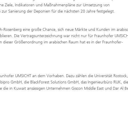
iche Ziele, Indikatoren und Maßnahmenpläne zur Umsetzung von
ur Sanierung der Deponien für die nächsten 20 Jahre festgelegt.
bach-Rosenberg eine große Chance, sich neue Märkte und Kunden im arabis
tablieren. Die Vertragsunterzeichnung war nicht nur für Fraunhofer UMSIC
aben dieser Größenordnung im arabischen Raum hat es in der Fraunhofer-
Fraunhofer UMSICHT an dem Vorhaben. Dazu zählen die Universität Rostock,
 bipro GmbH, die BlackForest Solutions GmbH, das Ingenieurbüro RUK, di
ie in Kuwait ansässigen Unternehmen Giscon Middle East und Dar Al B