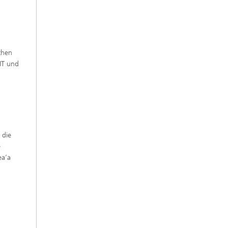
chen
HT und
 die
e
ea’a