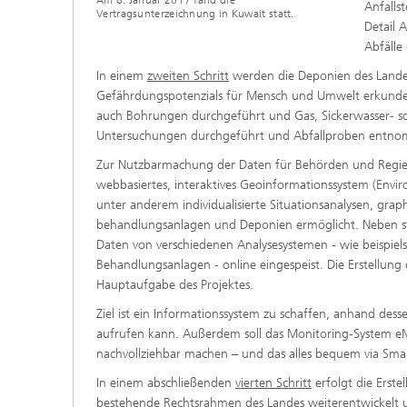
Am 8. Januar 2017 fand die
Anfalls
Vertragsunterzeichnung in Kuwait statt.
Detail 
Abfälle
In einem
zweiten Schritt
werden die Deponien des Lande
Gefährdungspotenzials für Mensch und Umwelt erkunde
auch Bohrungen durchgeführt und Gas, Sickerwasser- so
Untersuchungen durchgeführt und Abfallproben entn
Zur Nutzbarmachung der Daten für Behörden und Regier
webbasiertes, interaktives Geoinformationssystem (Envi
unter anderem individualisierte Situationsanalysen, gra
behandlungsanlagen und Deponien ermöglicht. Neben st
Daten von verschiedenen Analysesystemen - wie beispiel
Behandlungsanlagen - online eingespeist. Die Erstellung
Hauptaufgabe des Projektes.
Ziel ist ein Informationssystem zu schaffen, anhand de
aufrufen kann. Außerdem soll das Monitoring-System eM
nachvollziehbar machen – und das alles bequem via Sm
In einem abschließenden
vierten Schritt
erfolgt die Erste
bestehende Rechtsrahmen des Landes weiterentwickelt u