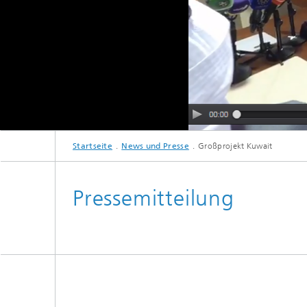
Startseite
News und Presse
Großprojekt Kuwait
Pressemitteilung