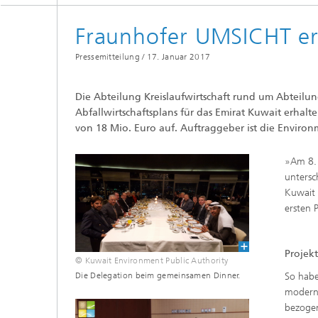
Fraunhofer UMSICHT er
Pressemitteilung /
17. Januar 2017
Die Abteilung Kreislaufwirtschaft rund um Abteilung
Abfallwirtschaftsplans für das Emirat Kuwait erhalt
von 18 Mio. Euro auf. Auftraggeber ist die Environ
»Am 8. 
untersc
Kuwait 
ersten 
Projek
© Kuwait Environment Public Authority
Die Delegation beim gemeinsamen Dinner.
So habe
moderne
bezogen