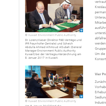
vertrau
Kreisla
permane
Unterau
Mitarbe
ausführ
unterst
© Kuwait Environment Public Authority
abfallr
Dr. Lorenz Kaiser (Direktor F&E-Verträge und
werden.
IPR Fraunhofer-Zentrale) und Scheich
Abdulla Ahmad Alhmoud AlSubah (General
Gruppen
Manager Environment Public Authority
Um die 
Kuwait) bei der Vertragsunterzeichnung am
8. Januar 2017 in Kuwait.
Konsort
Vier Pr
Zunächs
Vorhabe
Erhebu
Siedlun
© Kuwait Environment Public Authority
Indust