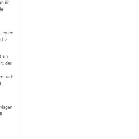
en im
ie
rmengen
sche
t
ein
t, das
em auch
d
anlagen
l