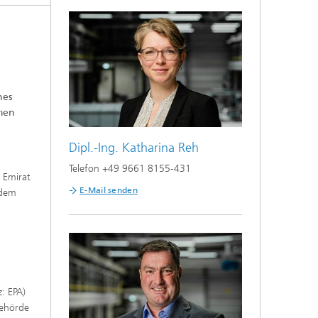
nes
umen
Dipl.-Ing. Katharina Reh
Telefon +49 9661 8155-431
s Emirat
E-Mail senden
 dem
: EPA)
behörde