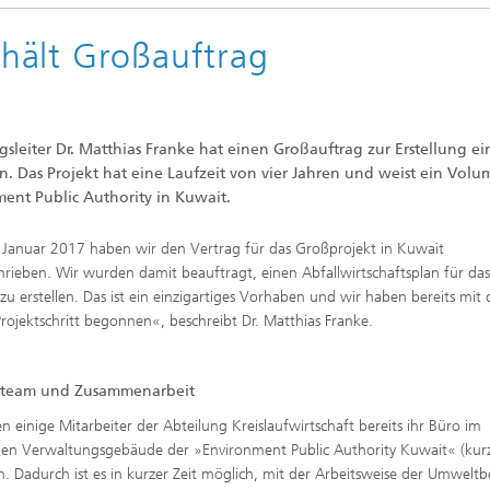
hält Großauftrag
sleiter Dr. Matthias Franke hat einen Großauftrag zur Erstellung ei
en. Das Projekt hat eine Laufzeit von vier Jahren und weist ein Vol
ment Public Authority in Kuwait.
Januar 2017 haben wir den Vertrag für das Großprojekt in Kuwait
hrieben. Wir wurden damit beauftragt, einen Abfallwirtschaftsplan für da
zu erstellen. Das ist ein einzigartiges Vorhaben und wir haben bereits mit
Projektschritt begonnen«, beschreibt Dr. Matthias Franke.
tteam und Zusammenarbeit
n einige Mitarbeiter der Abteilung Kreislaufwirtschaft bereits ihr Büro im
n Verwaltungsgebäude der »Environment Public Authority Kuwait« (kurz
. Dadurch ist es in kurzer Zeit möglich, mit der Arbeitsweise der Umwelt