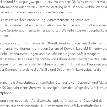
tellen und Entsorgungswegen untersucht werden. Die Wissenschaftler woll
Abfallmengen oder deren Zusammensetzung herausfinden, welche Wege d
 gehen und in welchem Zustand die Deponien sind.
s hinsichtlich ihrer Ausdehnung, Zusammensetzung sowie des
t. Dazu werden neben der Simulation von Deponiegas- und Sickerwasse
wie Grundwassermessstellen eingerichtet. Weiterhin werden geophysikali
ommen.
ung sowie zur Information der Öffentlichkeit wird in einem
dritten Schrit
ronmental Monitoring Information System of Kuwait, kurz eMISK) entwickel
phische Datenauswertungen und die Lokalisierung von Abfallerzeugern, -
atistischen Daten und Ergebnissen von Laboranalysen werden in das Syst
sweise in Echtzeit erfasste Geruchsemissionen im Umfeld von Deponien un
 der Datenbank, welche die Abfälle und Deponien im Land zeigt, ist die
ssen man die Umweltsituation sämtlicher Standorte von Deponien und Müll
ISK überschrittene Grenzwerte anzeigen oder den Wege des Abfalls visuel
artphone!
llung eines nationalen Abfallwirtschaftsplans für das Land. Dazu wird der
nd ein Finanzierungsmodell zur Umsetzung des Abfallwirtschaftsplans