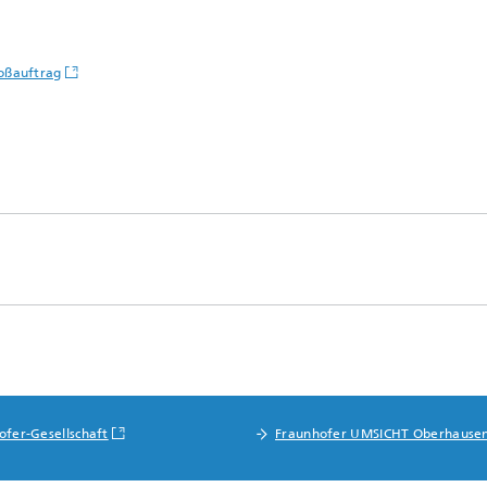
oßauftrag
ofer-Gesellschaft
Fraunhofer UMSICHT Oberhause