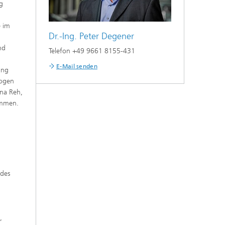
ng
e im
Dr.-Ing. Peter Degener
nd
Telefon +49 9661 8155-431
E-Mail senden
ung
zogen
na Reh,
ommen.
 des
,
,