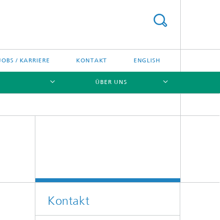
JOBS / KARRIERE
KONTAKT
ENGLISH
ÜBER UNS
[X]
[X]
[X]
Kontakt