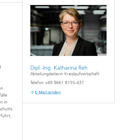
n
t
Dipl.-Ing. Katharina Reh
Abteilungsleiterin Kreislaufwirtschaft
Telefon +49 9661 8155-431
en
E-Mail senden
älle
n in
schutts
führt,