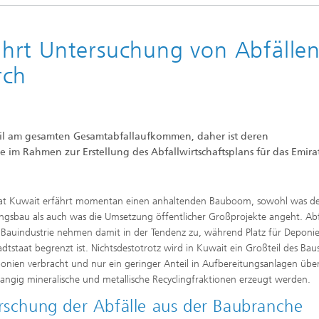
hrt Untersuchung von Abfälle
rch
l am gesamten Gesamtabfallaufkommen, daher ist deren
e im Rahmen zur Erstellung des Abfallwirtschaftsplans für das Emira
aat Kuwait erfährt momentan einen anhaltenden Bauboom, sowohl was d
sbau als auch was die Umsetzung öffentlicher Großprojekte angeht. Abf
 Bauindustrie nehmen damit in der Tendenz zu, während Platz für Deponie
dtstaat begrenzt ist. Nichtsdestotrotz wird in Kuwait ein Großteil des Bau
onien verbracht und nur ein geringer Anteil in Aufbereitungsanlagen über
angig mineralische und metallische Recyclingfraktionen erzeugt werden.
rschung der Abfälle aus der Baubranche