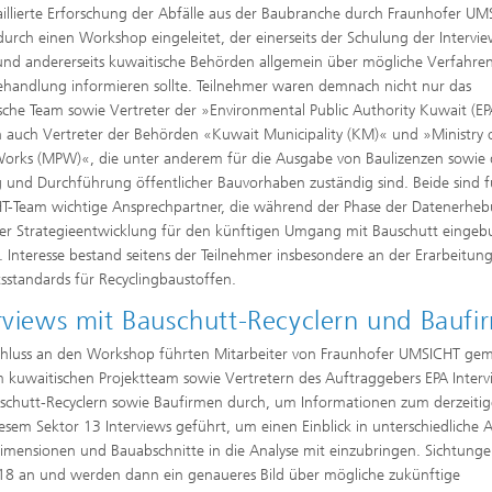
aillierte Erforschung der Abfälle aus der Baubranche durch Fraunhofer U
urch einen Workshop eingeleitet, der einerseits der Schulung der Intervi
und andererseits kuwaitische Behörden allgemein über mögliche Verfahre
ehandlung informieren sollte. Teilnehmer waren demnach nicht nur das
sche Team sowie Vertreter der »Environmental Public Authority Kuwait (EP
 auch Vertreter der Behörden «Kuwait Municipality (KM)« und »Ministry 
Works (MPW)«, die unter anderem für die Ausgabe von Baulizenzen sowie 
 und Durchführung öffentlicher Bauvorhaben zuständig sind. Beide sind f
-Team wichtige Ansprechpartner, die während der Phase der Datenerheb
er Strategieentwicklung für den künftigen Umgang mit Bauschutt einge
 Interesse bestand seitens der Teilnehmer insbesondere an der Erarbeitun
tsstandards für Recyclingbaustoffen.
rviews mit Bauschutt-Recyclern und Baufi
hluss an den Workshop führten Mitarbeiter von Fraunhofer UMSICHT ge
 kuwaitischen Projektteam sowie Vertretern des Auftraggebers EPA Interv
schutt-Recyclern sowie Baufirmen durch, um Informationen zum derzeiti
m Sektor 13 Interviews geführt, um einen Einblick in unterschiedliche 
imensionen und Bauabschnitte in die Analyse mit einzubringen. Sichtung
18 an und werden dann ein genaueres Bild über mögliche zukünftige