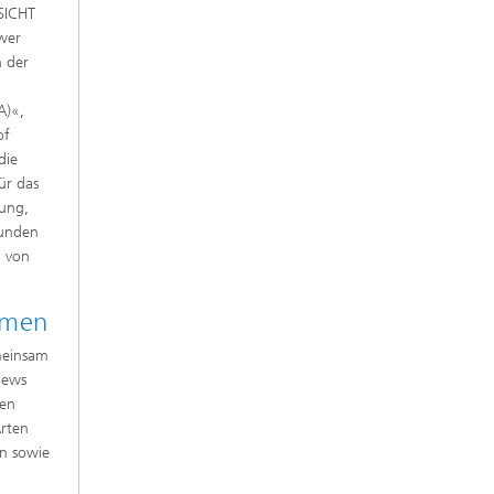
MSICHT
ewer
n der
A)«,
of
die
ür das
ung,
bunden
g von
rmen
meinsam
iews
gen
Arten
en sowie