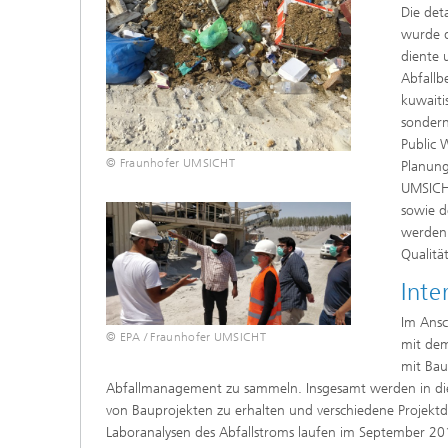
Die det
wurde d
diente 
Abfallb
kuwaiti
sondern
Public 
© Fraunhofer UMSICHT
Planung
UMSICHT
sowie d
werden.
Qualitä
Inte
Im Ansc
© EPA / Fraunhofer UMSICHT
mit dem
mit Bau
Abfallmanagement zu sammeln. Insgesamt werden in diese
von Bauprojekten zu erhalten und verschiedene Projektd
Laboranalysen des Abfallstroms laufen im September 20