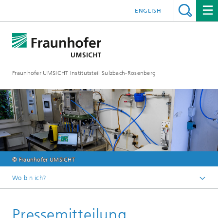
ENGLISH
Fraunhofer UMSICHT Institutsteil Sulzbach-Rosenberg
© Fraunhofer UMSICHT
Wo bin ich?
Startseite
Pressemitteilung
News und Presse