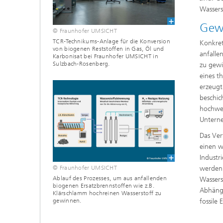
Wasser
Gew
© Fraunhofer UMSICHT
TCR-Technikums-Anlage für die Konversion
Konkret
von biogenen Reststoffen in Gas, Öl und
anfalle
Karbonisat bei Fraunhofer UMSICHT in
Sulzbach-Rosenberg.
zu gewi
eines t
erzeugt
beschic
hochwer
Untern
Das Ver
einen w
Industr
© Fraunhofer UMSICHT
werden 
Ablauf des Prozesses, um aus anfallenden
Wassers
biogenen Ersatzbrennstoffen wie z.B.
Abhängi
Klärschlamm hochreinen Wasserstoff zu
gewinnen.
fossile 