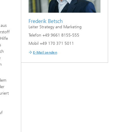
Frederik Betsch
 aus
Leiter Strategy and Marketing
rstoff
Telefon +49 9661 8155-555
Hilfe
Mobil +49 170 371 5011
s
sch
E-Mail senden
e
im
udem
der
riert
uf