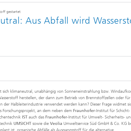
off gestartet
tral: Aus Abfall wird Wasserst
st sich klimaneutral, unabhängig von Sonneneinstrahlung bzw. Windauf
Wasserstoff herstellen, der dann zum Betrieb von Brennstoffzellen oder fü
 in der Halbleiterindustrie verwendet werden kann? Dieser Frage widmet si
es Forschungsprojekt, an dem neben dem
Fraunhofer
-Institut für Schicht
ächentechnik
IST
auch das
Fraunhofer
-Institut für Umwelt- Sicherheits- u
technik
UMSICHT
sowie die
Veolia
Umweltservice Süd GmbH & Co. KG bet
plant ist, organische Abfälle als Ausgangsstoff für die alternative