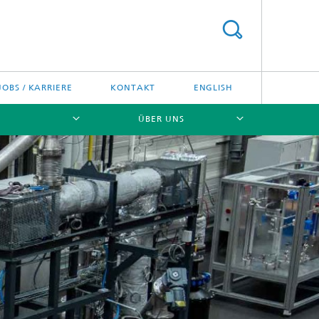
JOBS / KARRIERE
KONTAKT
ENGLISH
ÜBER UNS
[X]
[X]
[X]