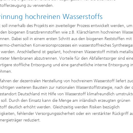
stofferzeugung zu verwenden.
innung hochreinen Wasserstoffs
 soll innerhalb des Projekts ein zweiteiliger Prozess entwickelt werden, um
nden biogenen Ersatzbrennstoffen wie z.B. Klärschlamm hochreinen Wasse
nnen. Dabei soll in einem ersten Schritt aus den biogenen Reststoffen mit 
hermo-chemischen Konversionsprozesses ein wasserstoffreiches Synthesega
 werden. Anschließend ist geplant, hochreinen Wasserstoff mittels metalli
hteter Membranen abzutrennen. Vorteile für den Abfallentsorger sind ein
tigere stoffliche Entsorgung und eine ganzheitliche interne Entsorgung 
ehmen.
fahren der dezentralen Herstellung von hochreinem Wasserstoff liefert z
ichtigen weiteren Baustein zur nationalen Wasserstoffstrategie, nach der 
iestandort Deutschland mit Hilfe von Wasserstoff klimafreundlich umstruktu
soll. Durch den Einsatz kann die Menge am inländisch erzeugten grünen
toff deutlich erhöht werden. Gleichzeitig werden Risiken bezüglich
gkeiten, fehlender Versorgungssicherheit oder ein verstärkter Rückgriff a
Energieträger reduziert.