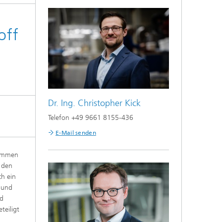
off
Dr. Ing. Christopher Kick
Telefon +49 9661 8155-436
E-Mail senden
kommen
r den
ch ein
- und
nd
eiligt