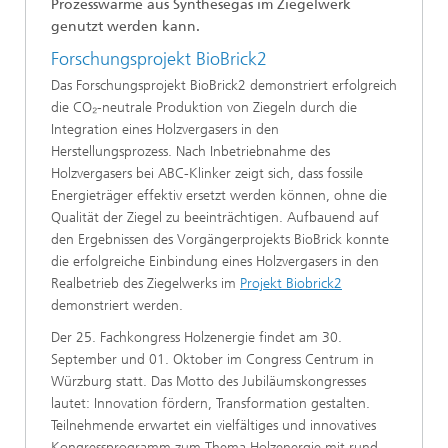
Prozesswärme aus Synthesegas im Ziegelwerk
genutzt werden kann.
Forschungsprojekt BioBrick2
Das Forschungsprojekt BioBrick2 demonstriert erfolgreich
die CO₂-neutrale Produktion von Ziegeln durch die
Integration eines Holzvergasers in den
Herstellungsprozess. Nach Inbetriebnahme des
Holzvergasers bei ABC-Klinker zeigt sich, dass fossile
Energieträger effektiv ersetzt werden können, ohne die
Qualität der Ziegel zu beeinträchtigen. Aufbauend auf
den Ergebnissen des Vorgängerprojekts BioBrick konnte
die erfolgreiche Einbindung eines Holzvergasers in den
Realbetrieb des Ziegelwerks im
Projekt Biobrick2
demonstriert werden.
Der 25. Fachkongress Holzenergie findet am 30.
September und 01. Oktober im Congress Centrum in
Würzburg statt. Das Motto des Jubiläumskongresses
lautet: Innovation fördern, Transformation gestalten.
Teilnehmende erwartet ein vielfältiges und innovatives
Kongressprogramm zum Thema Holzenergie mit rund