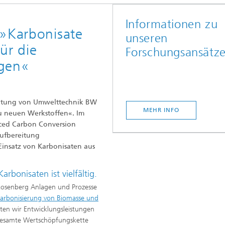
Informationen zu
 »Karbonisate
unseren
ür die
Forschungsansätze
rgen«
taltung von Umwelttechnik BW
MEHR INFO
u neuen Werkstoffen«. Im
nced Carbon Conversion
Aufbereitung
insatz von Karbonisaten aus
bonisaten ist vielfältig.
Rosenberg Anlagen und Prozesse
arbonisierung von Biomasse und
eten wir Entwicklungsleistungen
 gesamte Wertschöpfungskette