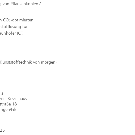
g von Pflanzenkohlen /
on CO
-optimierten
2
stofflösung für
unhofer ICT.
e Kunststofftechnik von morgen«
ls
i | Kesselhaus
straße 18
ingen/Fils
025