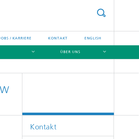
JOBS / KARRIERE
KONTAKT
ENGLISH
ÜBER UNS
[X]
[X]
[X]
BW
Kontakt